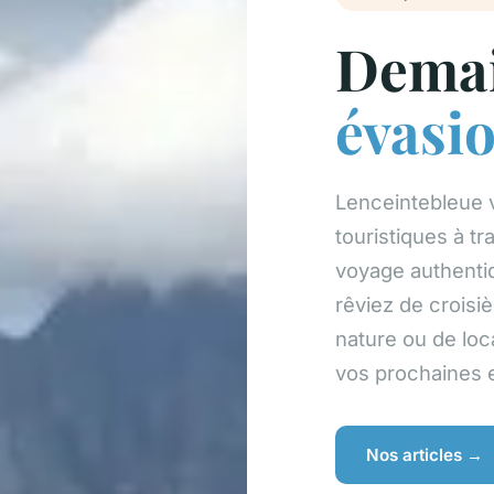
Demai
évasi
Lenceintebleue
touristiques à tr
voyage authenti
rêviez de croisi
nature ou de loca
vos prochaines 
Nos articles →