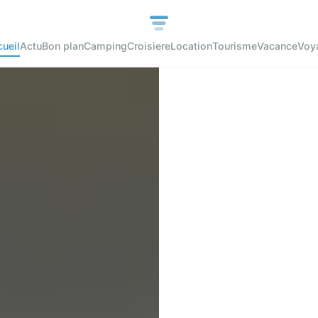
ueil
Actu
Bon plan
Camping
Croisiere
Location
Tourisme
Vacance
Voy