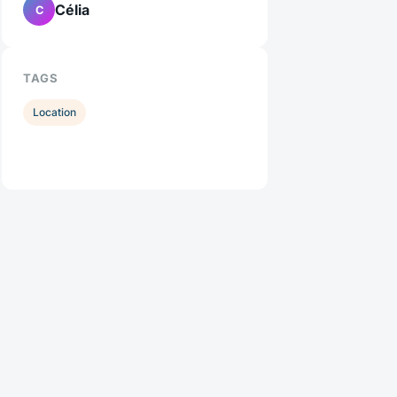
Célia
C
TAGS
Location