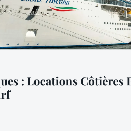
es : Locations Côtières P
rf