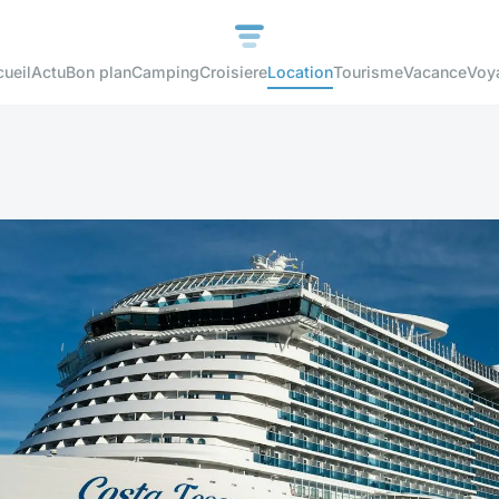
ueil
Actu
Bon plan
Camping
Croisiere
Location
Tourisme
Vacance
Voy