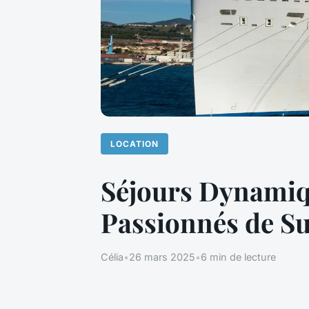
LOCATION
Séjours Dynamiqu
Passionnés de Su
Célia
•
26 mars 2025
•
6 min de lecture