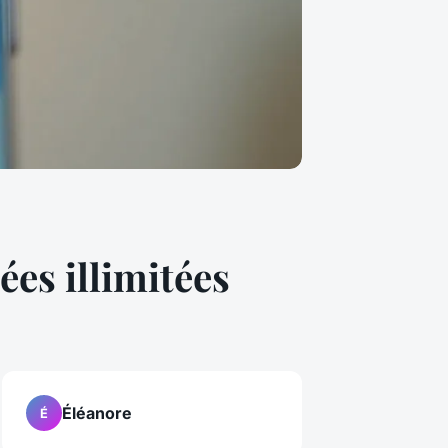
es illimitées
Éléanore
É