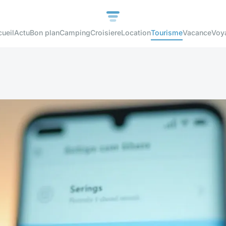
ueil
Actu
Bon plan
Camping
Croisiere
Location
Tourisme
Vacance
Voy