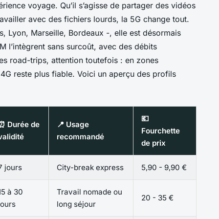
périence voyage. Qu’il s’agisse de partager des vidéos
availler avec des fichiers lourds, la 5G change tout.
is, Lyon, Marseille, Bordeaux -, elle est désormais
M l’intègrent sans surcoût, avec des débits
 road-trips, attention toutefois : en zones
G reste plus fiable. Voici un aperçu des profils
💶
⏰ Durée de
📍 Usage
Fourchette
validité
recommandé
de prix
7 jours
City-break express
5,90 - 9,90 €
15 à 30
Travail nomade ou
20 - 35 €
jours
long séjour