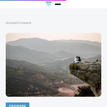
Accueil
›
Croisiere
CROISIERE