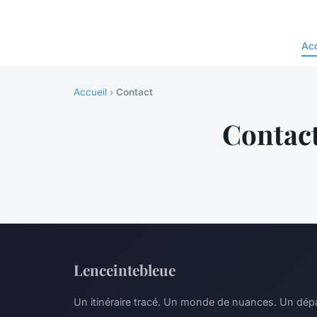
Acc
Accueil
›
Contact
Contac
Lenceintebleue
Un itinéraire tracé. Un monde de nuances. Un dép