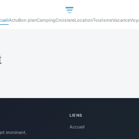
ueil
Actu
Bon plan
Camping
Croisiere
Location
Tourisme
Vacance
Voy
t
LIENS
Accueil
art imminent.