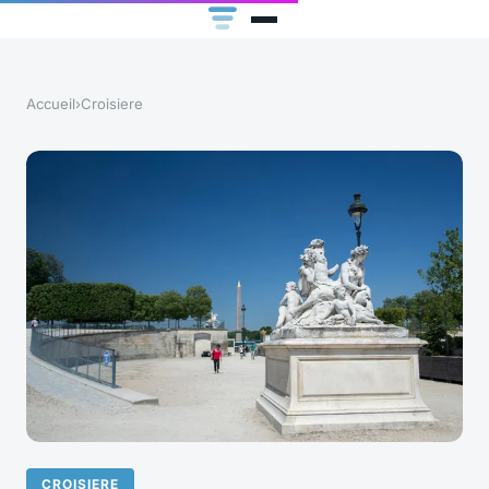
Accueil
›
Croisiere
CROISIERE