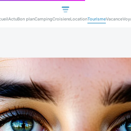
ueil
Actu
Bon plan
Camping
Croisiere
Location
Tourisme
Vacance
Voy