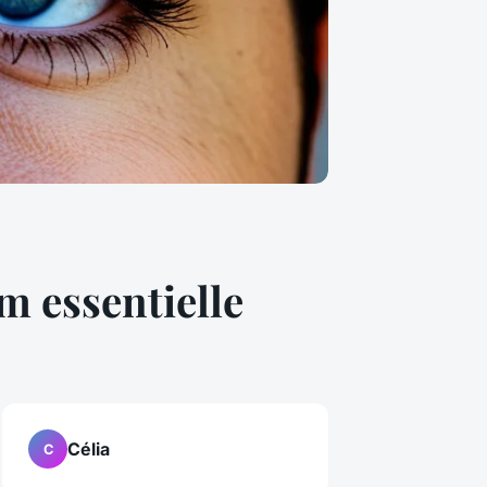
m essentielle
Célia
C