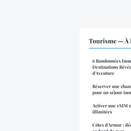
Tourisme — À l
6 Randonnées Inoub
Destinations Rêvée
d'Aventure
Réserver une cham
pour un séjour ino
Activer une eSIM 
illimitées
Côtes d'Armor : déc
en bord de mer