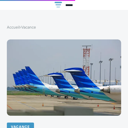
Accueil
›
Vacance
VACANCE