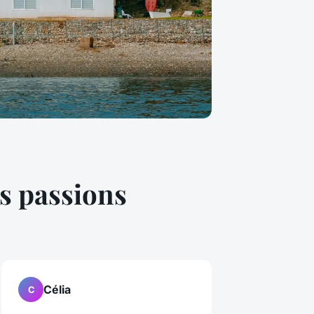
os passions
Célia
C