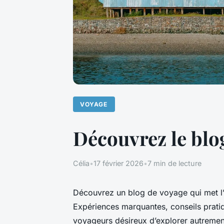
VOYAGE
Découvrez le blo
Célia
•
17 février 2026
•
7 min de lecture
Découvrez un blog de voyage qui met l’a
Expériences marquantes, conseils prat
voyageurs désireux d’explorer autrement.