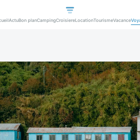
ueil
Actu
Bon plan
Camping
Croisiere
Location
Tourisme
Vacance
Voy